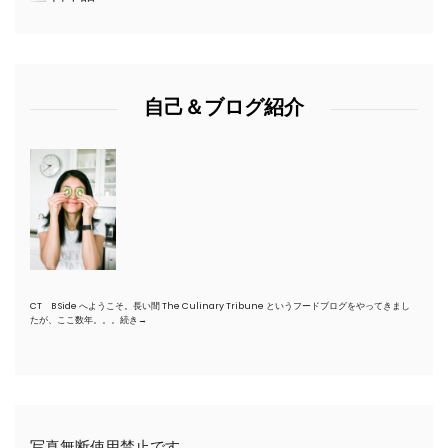
自己＆ブログ紹介
CT B Side へようこそ。長い間 The Culinary Tribune というフードブログをやってきまし
たが、ここ数年。。。
続き→
写真無断使用禁止です。