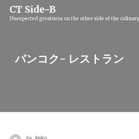
S
CT Side-B
k
i
Unexpected greatness on the other side of the culinar
p
t
o
c
o
n
t
バンコク- レストラン
e
n
t
by : Reiko