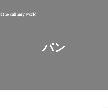
f the culinary world
パン