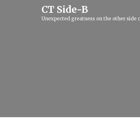
S
CT Side-B
k
i
Unexpected greatness on the other side o
p
t
o
c
o
n
t
e
n
t