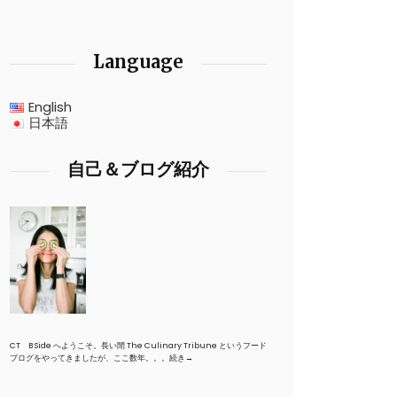
Language
English
日本語
自己＆ブログ紹介
CT B Side へようこそ。長い間 The Culinary Tribune というフード
ブログをやってきましたが、ここ数年。。。
続き→