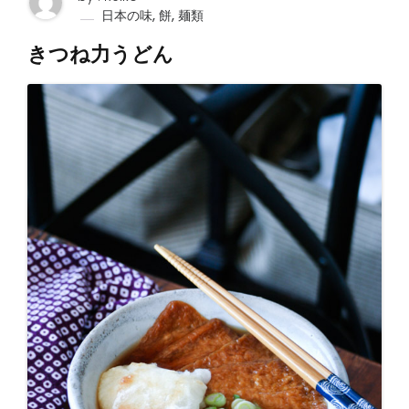
,
,
日本の味
餅
麺類
きつね力うどん