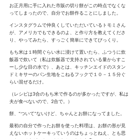
お正月用に手に入れた市販の切り餅がこの時点でなくな
ってしまったので、自分でお餅作ることにしました。
インスタグラムで仲良くしていただいているトモミさん
が、アメリカでもできるのよ、と作り方を教えてくださ
り、やってみたら、すっごく簡単にできてびっくり。
もち米は１時間ぐらい水に浸けて置いたら、ふつうに炊
飯器で炊いて（私は炊飯器で支持されている量からすこ
ーし少な目の水で）、あとは、キッチンエイドのスタン
ドミキサーのパン生地をこねるフックで１０－１５分ぐ
らい混ぜるだけ。
（レシピは3合のもち米で作るのが多かったですが、私は
夫が食べないので、2合で。）
餅、”ついて”ないけど、ちゃんとお餅になってました。
最初の自分で作ったお餅を使った料理は、お餅の形が見
えないホットケーキっていうのはちょっとねえ、とも思