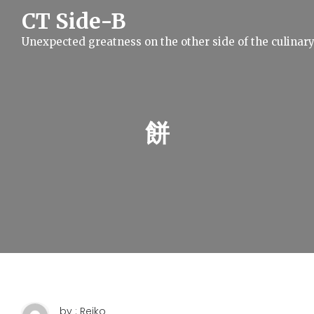
S
CT Side-B
k
i
Unexpected greatness on the other side of the culinar
p
t
o
c
o
n
t
餅
e
n
t
by : Reiko