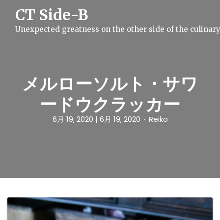
S
CT Side-B
k
i
Unexpected greatness on the other side of the culinar
p
t
o
c
o
n
メルローソルト・サワ
t
e
ードウクラッカー
n
t
6月 19, 2020
| 6月 19, 2020
Reiko