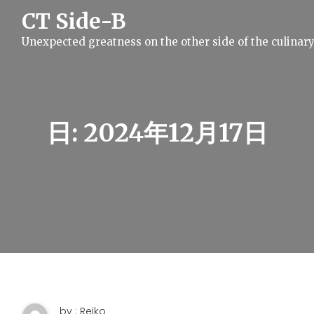
S
CT Side-B
k
i
Unexpected greatness on the other side of the culinar
p
t
o
c
o
n
t
日:
2024年12月17日
e
n
t
by : Reiko