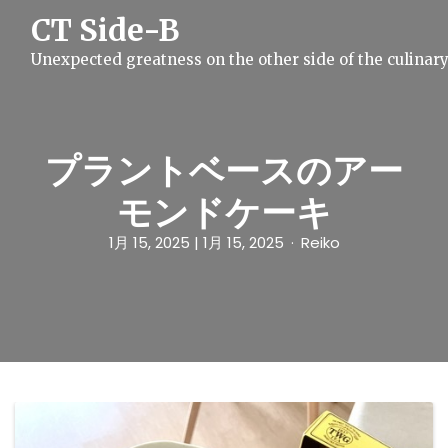
S
CT Side-B
k
i
Unexpected greatness on the other side of the culinar
p
t
o
c
o
n
プラントベースのアー
t
e
モンドケーキ
n
t
1月 15, 2025
| 1月 15, 2025
Reiko