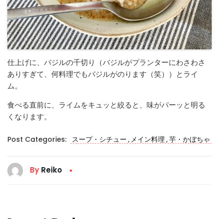
仕上げに、バジルの千切り（バジルがプランターにわさわさ
ありすぎて、何料理でもバジルがのります（笑））とライ
ム。
食べる直前に、ライムをキュッと絞ると、味がパーッと明る
くなります。
,
,
Post Categories:
スープ・シチュー
メイン料理
芋・かぼちゃ
By
Reiko