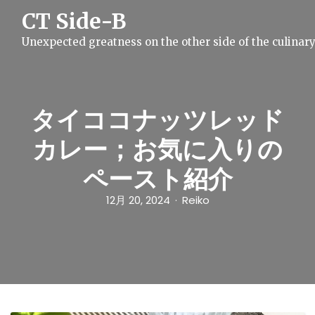
S
CT Side-B
k
i
Unexpected greatness on the other side of the culinar
p
t
o
c
o
n
タイココナッツレッド
t
e
カレー；お気に入りの
n
t
ペースト紹介
12月 20, 2024
Reiko