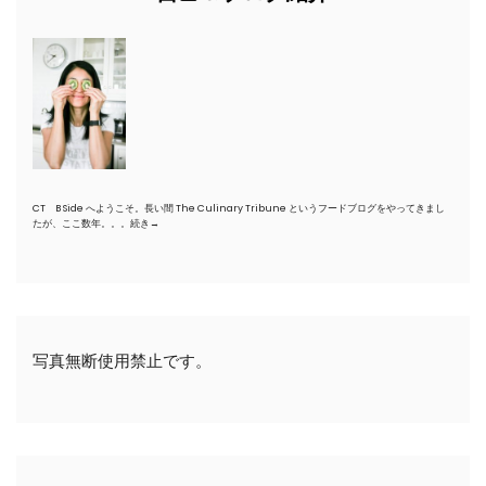
CT B Side へようこそ。長い間 The Culinary Tribune というフードブログをやってきまし
たが、ここ数年。。。
続き→
写真無断使用禁止です。