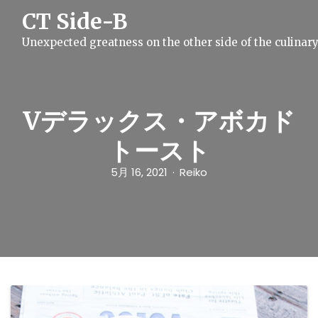
S
CT Side-B
k
i
Unexpected greatness on the other side of the culinar
p
t
o
c
o
n
Vデラックス・アボカド
t
e
トースト
n
t
5月 16, 2021
Reiko