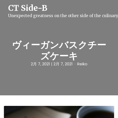
S
CT Side-B
k
i
Unexpected greatness on the other side of the culinar
p
t
o
c
o
n
ヴィーガンバスクチー
t
e
ズケーキ
n
t
2月 7, 2021
| 2月 7, 2021
Reiko