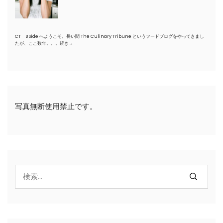
CT B Side へようこそ。長い間 The Culinary Tribune というフードブログをやってきまし
たが、ここ数年。。。
続き→
写真無断使用禁止です。