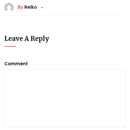
By
Reiko
Leave A Reply
Comment