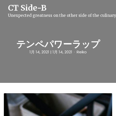
S
CT Side-B
k
i
Unexpected greatness on the other side of the culinar
p
t
o
c
o
n
テンペパワーラップ
t
e
1月 14, 2021
| 1月 14, 2021
Reiko
n
t