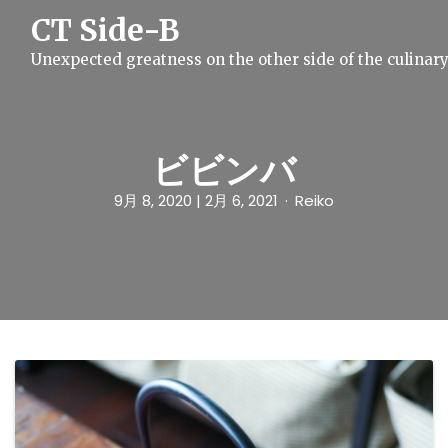
S
CT Side-B
k
i
Unexpected greatness on the other side of the culinar
p
t
o
c
o
n
ビビンバ
t
e
9月 8, 2020
| 2月 6, 2021
Reiko
n
t