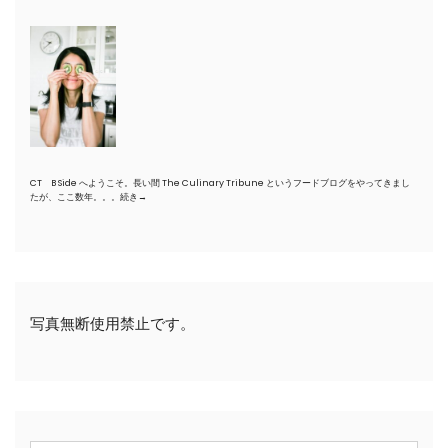
CT B Side へようこそ。長い間 The Culinary Tribune というフードブログをやってきまし
たが、ここ数年。。。
続き→
写真無断使用禁止です。