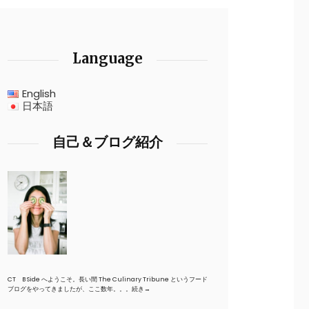
Language
English
日本語
自己＆ブログ紹介
CT B Side へようこそ。長い間 The Culinary Tribune というフード
ブログをやってきましたが、ここ数年。。。
続き→