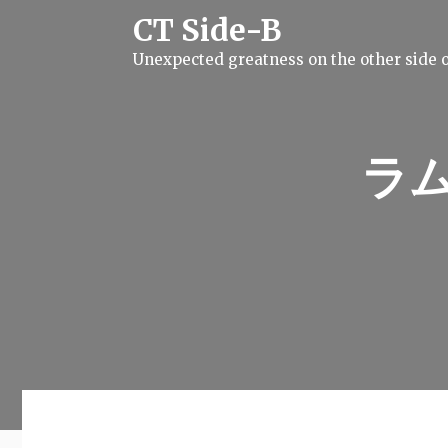
S
CT Side-B
k
i
Unexpected greatness on the other side o
p
t
o
c
o
n
ラ
t
e
n
t