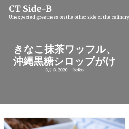
S
CT Side-B
k
i
Unexpected greatness on the other side of the culinar
p
t
o
c
o
n
きなこ抹茶ワッフル、
t
e
沖縄黒糖シロップがけ
n
t
3月 8, 2020
Reiko