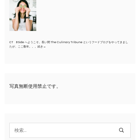
CT B Side へようこそ。長い間 The Culinary Tribune というフードブログをやってきまし
たが、ここ数年。。。
続き→
写真無断使用禁止です。