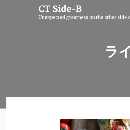
S
CT Side-B
k
i
Unexpected greatness on the other side o
p
t
o
c
o
n
ラ
t
e
n
t