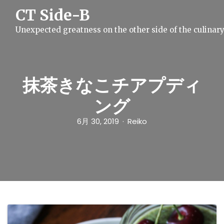
S
CT Side-B
k
i
Unexpected greatness on the other side of the culinar
p
t
o
c
o
n
抹茶きなこチアプディ
t
e
ング
n
t
6月 30, 2019
Reiko