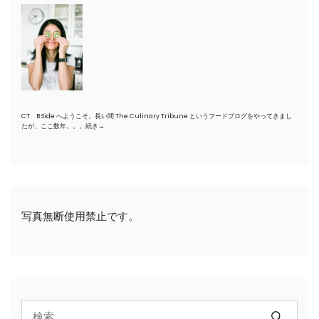
CT B Side へようこそ。長い間 The Culinary Tribune というフードブログをやってきまし
たが、ここ数年。。。
続き→
写真無断使用禁止です。