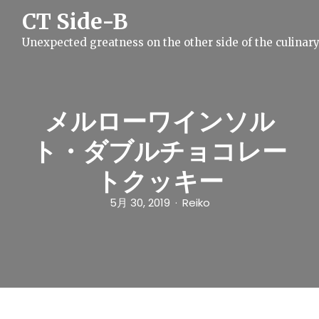
S
CT Side-B
k
i
Unexpected greatness on the other side of the culinar
p
t
o
c
o
n
メルローワインソル
t
e
ト・ダブルチョコレー
n
t
トクッキー
5月 30, 2019
Reiko