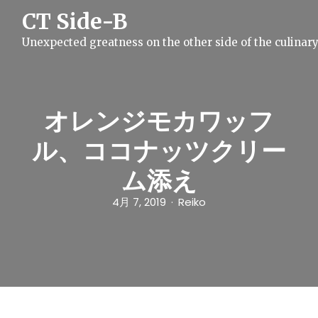
S
CT Side-B
k
i
Unexpected greatness on the other side of the culinar
p
t
o
c
o
n
オレンジモカワッフ
t
e
ル、ココナッツクリー
n
t
ム添え
4月 7, 2019
Reiko