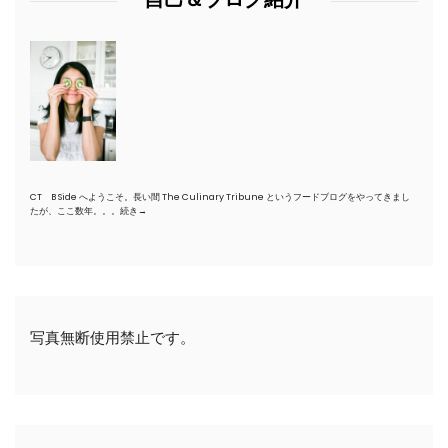
CT B Side へようこそ。長い間 The Culinary Tribune というフードブログをやってきまし
たが、ここ数年。。。
続き→
写真無断使用禁止です。