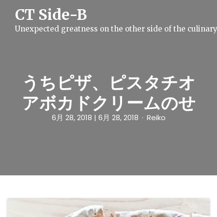
S
CT Side-B
k
i
Unexpected greatness on the other side of the culinar
p
t
o
c
o
n
うちピザ、ピスタチオ
t
e
アボカドクリームのせ
n
t
6月 28, 2018
| 6月 28, 2018
Reiko