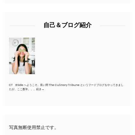
自己＆ブログ紹介
CT B Side へようこそ。長い間 The Culinary Tribune というフードブログをやってきまし
たが、ここ数年。。。
続き→
写真無断使用禁止です。