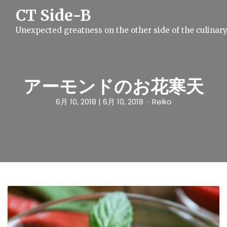
S
CT Side-B
k
i
Unexpected greatness on the other side of the culinar
p
t
o
c
o
n
アーモンドのお花寒天
t
e
6月 10, 2018
| 6月 10, 2018
Reiko
n
t