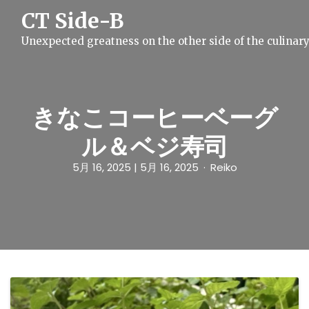
S
CT Side-B
k
i
Unexpected greatness on the other side of the culinar
p
t
o
c
o
n
きなこコーヒーベーグ
t
e
ル＆ベジ寿司
n
t
5月 16, 2025
| 5月 16, 2025
Reiko