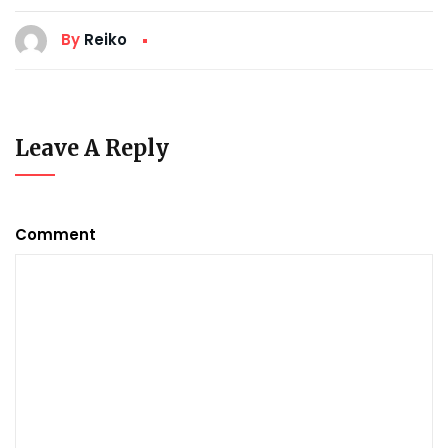
By
Reiko
Leave A Reply
Comment