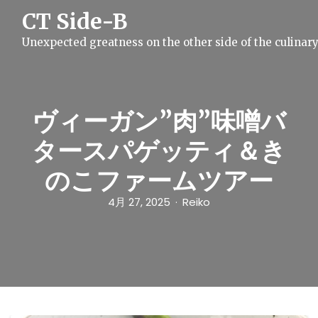
S
CT Side-B
k
i
Unexpected greatness on the other side of the culinar
p
t
o
c
o
n
ヴィーガン”肉”味噌バ
t
e
タースパゲッティ＆き
n
t
のこファームツアー
4月 27, 2025
Reiko