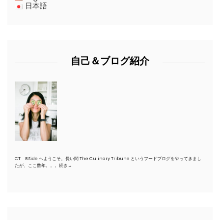
日本語
自己＆ブログ紹介
CT B Side へようこそ。長い間 The Culinary Tribune というフードブログをやってきまし
たが、ここ数年。。。
続き→