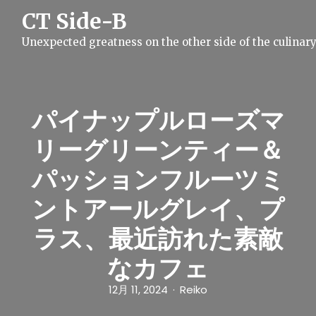
S
CT Side-B
k
i
Unexpected greatness on the other side of the culinar
p
t
o
c
o
n
パイナップルローズマ
t
e
リーグリーンティー＆
n
t
パッションフルーツミ
ントアールグレイ、プ
ラス、最近訪れた素敵
なカフェ
12月 11, 2024
Reiko