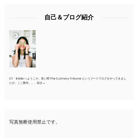
自己＆ブログ紹介
CT B Side へようこそ。長い間 The Culinary Tribune というフードブログをやってきまし
たが、ここ数年。。。
続き→
写真無断使用禁止です。