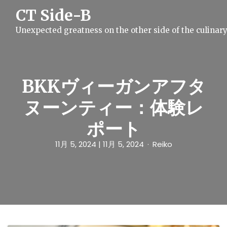
S
CT Side-B
k
i
Unexpected greatness on the other side of the culinar
p
t
o
c
o
n
BKKヴィーガンアフタ
t
e
ヌーンティー：体験レ
n
t
ポート
11月 5, 2024
| 11月 5, 2024
Reiko