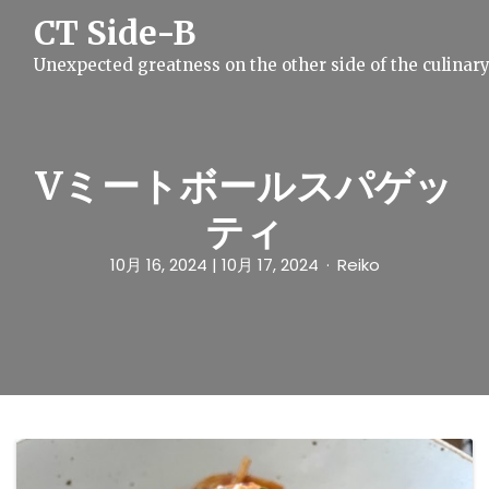
S
CT Side-B
k
i
Unexpected greatness on the other side of the culinar
p
t
o
c
o
n
Vミートボールスパゲッ
t
e
ティ
n
t
10月 16, 2024
| 10月 17, 2024
Reiko