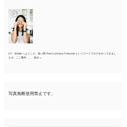
CT B Side へようこそ。長い間 The Culinary Tribune というフードブログをやってきまし
たが、ここ数年。。。
続き→
写真無断使用禁止です。