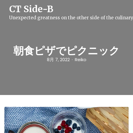
S
CT Side-B
k
i
Unexpected greatness on the other side of the culinar
p
t
o
c
o
n
朝食ピザでピクニック
t
e
8月 7, 2022
Reiko
n
t