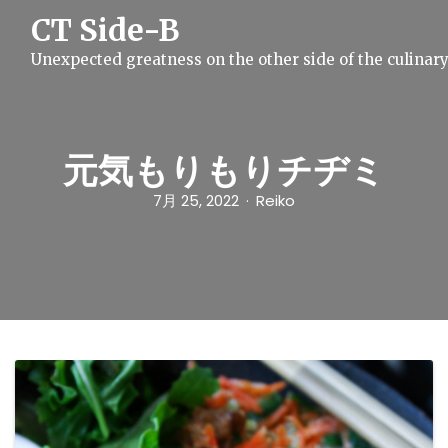
S
CT Side-B
k
i
Unexpected greatness on the other side of the culinar
p
t
o
c
o
n
元気もりもりチヂミ
t
e
7月 25, 2022
Reiko
n
t