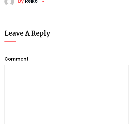
By
Reiko
Leave A Reply
Comment