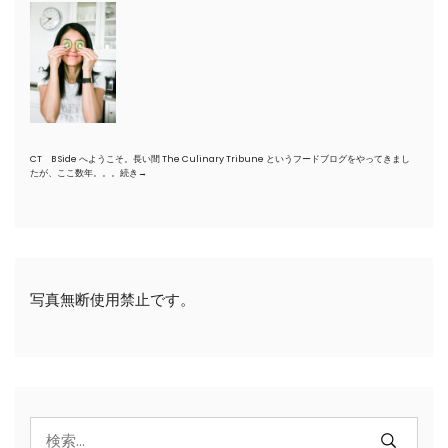
CT B Side へようこそ。長い間 The Culinary Tribune というフードブログをやってきまし
たが、ここ数年。。。
続き→
写真無断使用禁止です。