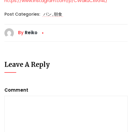
https://www.instagram.com/p/CWakuCxvG4L/
,
Post Categories:
パン
朝食
By
Reiko
Leave A Reply
Comment