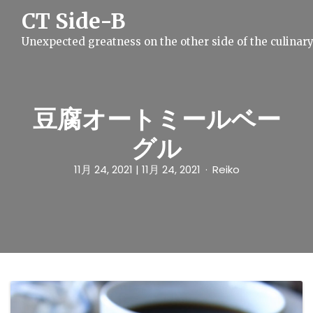
S
CT Side-B
k
i
Unexpected greatness on the other side of the culinar
p
t
o
c
o
n
豆腐オートミールベー
t
e
グル
n
t
11月 24, 2021
| 11月 24, 2021
Reiko