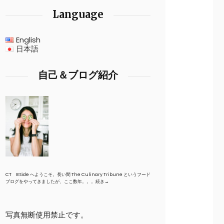
Language
English
日本語
自己＆ブログ紹介
CT B Side へようこそ。長い間 The Culinary Tribune というフード
ブログをやってきましたが、ここ数年。。。
続き→
写真無断使用禁止です。