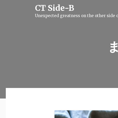
S
CT Side-B
k
i
Unexpected greatness on the other side o
p
t
o
c
o
n
t
e
n
t