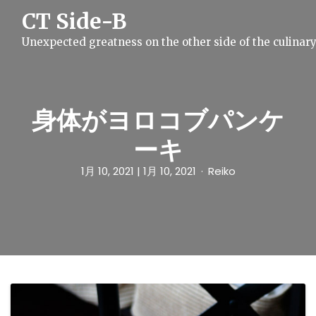
S
CT Side-B
k
i
Unexpected greatness on the other side of the culinar
p
t
o
c
o
n
身体がヨロコブパンケ
t
e
ーキ
n
t
1月 10, 2021
| 1月 10, 2021
Reiko