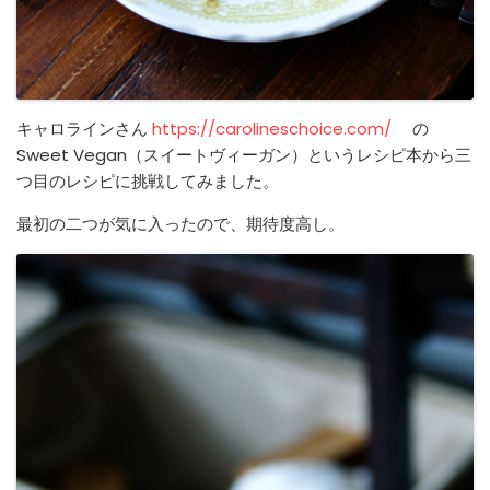
キャロラインさん
https://carolineschoice.com/
の
Sweet Vegan（スイートヴィーガン）というレシピ本から三
つ目のレシピに挑戦してみました。
最初の二つが気に入ったので、期待度高し。