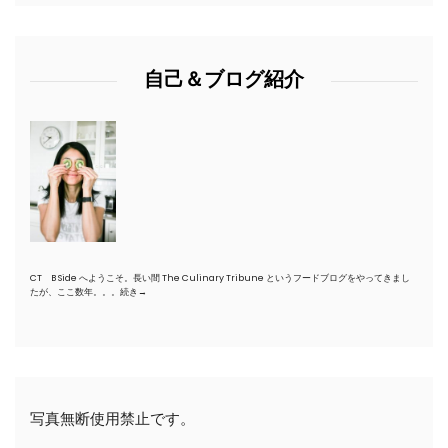
自己＆ブログ紹介
CT B Side へようこそ。長い間 The Culinary Tribune というフードブログをやってきまし
たが、ここ数年。。。
続き→
写真無断使用禁止です。