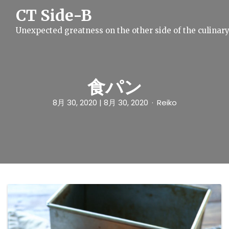
S
CT Side-B
k
i
Unexpected greatness on the other side of the culinar
p
t
o
c
o
n
食パン
t
e
8月 30, 2020
| 8月 30, 2020
Reiko
n
t