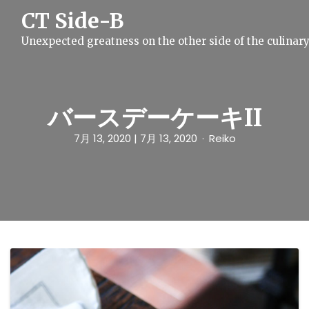
S
CT Side-B
k
i
Unexpected greatness on the other side of the culinar
p
t
o
c
o
n
バースデーケーキII
t
e
7月 13, 2020
| 7月 13, 2020
Reiko
n
t