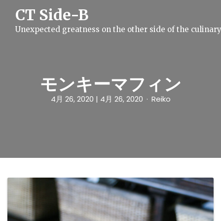
S
CT Side-B
k
i
Unexpected greatness on the other side of the culinar
p
t
o
c
o
n
モンキーマフィン
t
e
4月 26, 2020
| 4月 26, 2020
Reiko
n
t