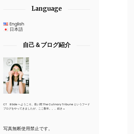
Language
English
日本語
自己＆ブログ紹介
CT B Side へようこそ。長い間 The Culinary Tribune というフード
ブログをやってきましたが、ここ数年。。。
続き→
写真無断使用禁止です。