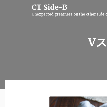
S
CT Side-B
k
i
Unexpected greatness on the other side o
p
t
o
c
o
n
V
t
e
n
t