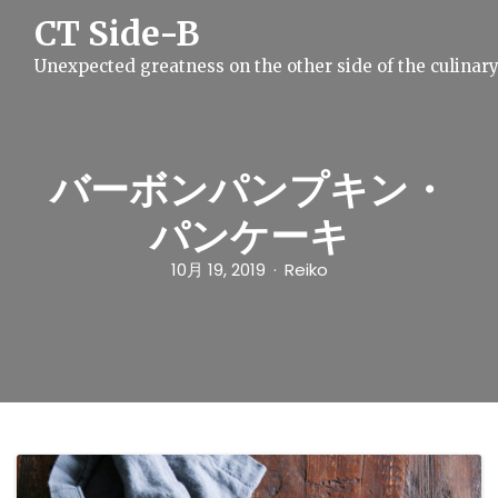
S
CT Side-B
k
i
Unexpected greatness on the other side of the culinar
p
t
o
c
o
n
バーボンパンプキン・
t
e
パンケーキ
n
t
10月 19, 2019
Reiko