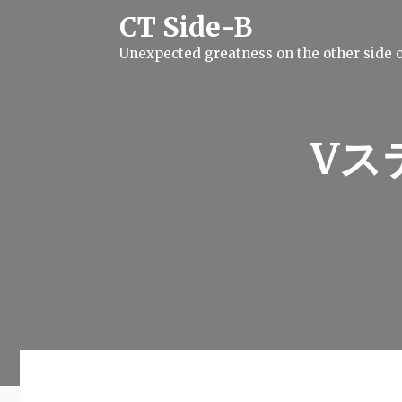
S
CT Side-B
k
i
Unexpected greatness on the other side o
p
t
o
c
o
n
Vス
t
e
n
t