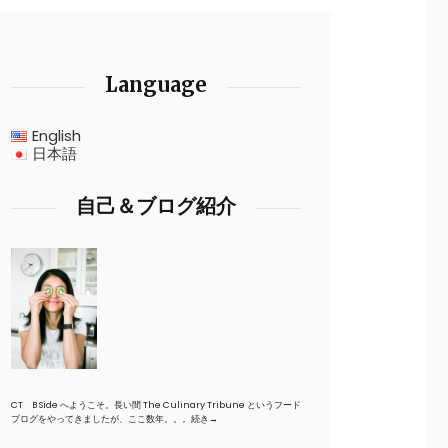
Language
English
日本語
自己＆ブログ紹介
CT B Side へようこそ。長い間 The Culinary Tribune というフード
ブログをやってきましたが、ここ数年。。。
続き→