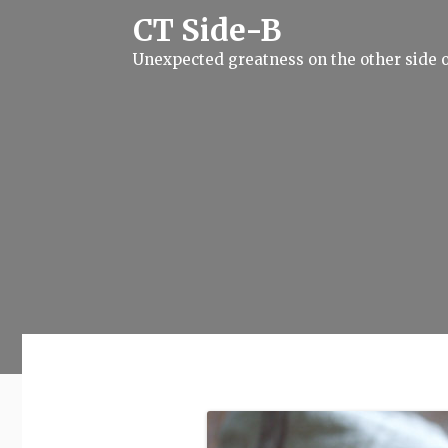
S
CT Side-B
k
i
Unexpected greatness on the other side o
p
t
o
c
o
n
t
e
n
t