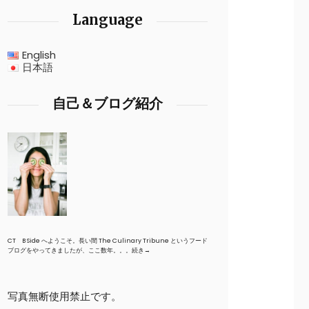
Language
English
日本語
自己＆ブログ紹介
CT B Side へようこそ。長い間 The Culinary Tribune というフード
ブログをやってきましたが、ここ数年。。。
続き→
写真無断使用禁止です。