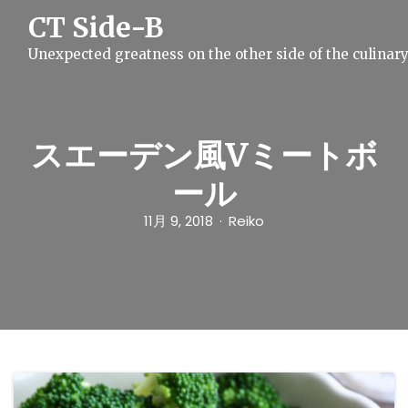
S
CT Side-B
k
i
Unexpected greatness on the other side of the culinar
p
t
o
c
o
n
スエーデン風Vミートボ
t
e
ール
n
t
11月 9, 2018
Reiko