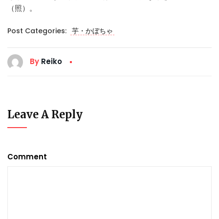
（照）。
Post Categories:
芋・かぼちゃ
By
Reiko
Leave A Reply
Comment