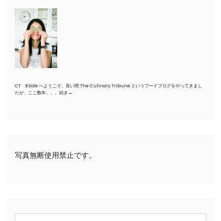
CT B Side へようこそ。長い間 The Culinary Tribune というフードブログをやってきまし
たが、ここ数年。。。
続き→
写真無断使用禁止です。