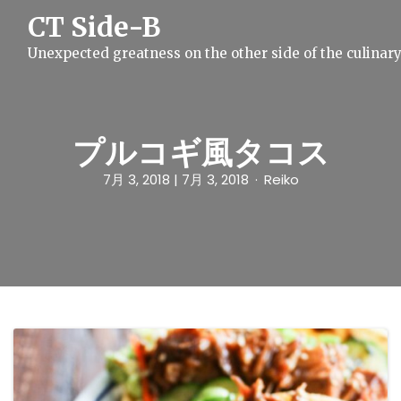
S
CT Side-B
k
i
Unexpected greatness on the other side of the culinar
p
t
o
c
o
n
プルコギ風タコス
t
e
7月 3, 2018
| 7月 3, 2018
Reiko
n
t