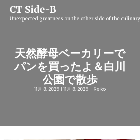
S
CT Side-B
k
i
Unexpected greatness on the other side of the culinar
p
t
o
c
o
n
天然酵母ベーカリーで
t
e
パンを買ったよ＆白川
n
t
公園で散歩
11月 8, 2025
| 11月 8, 2025
Reiko