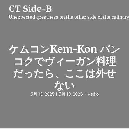
S
CT Side-B
k
i
Unexpected greatness on the other side of the culinar
p
t
o
c
o
n
ケムコンKem-Kon バン
t
e
コクでヴィーガン料理
n
t
だったら、ここは外せ
ない
5月 13, 2025
| 5月 13, 2025
Reiko