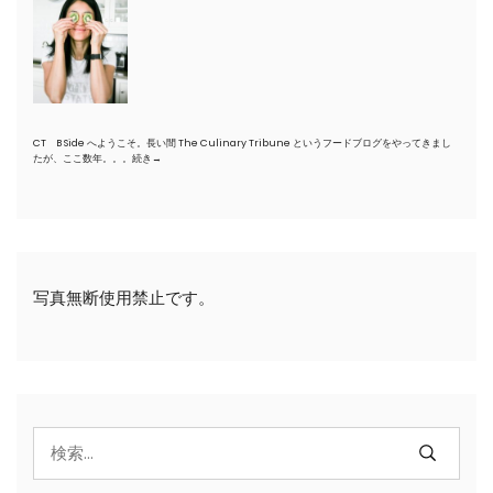
CT B Side へようこそ。長い間 The Culinary Tribune というフードブログをやってきまし
たが、ここ数年。。。
続き→
写真無断使用禁止です。