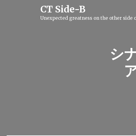
S
CT Side-B
k
i
Unexpected greatness on the other side o
p
t
o
c
o
n
シ
t
e
n
t