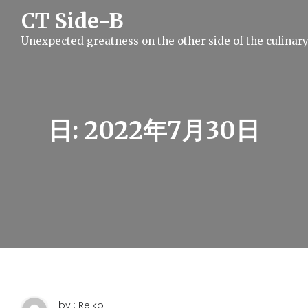
S
CT Side-B
k
i
Unexpected greatness on the other side of the culinar
p
t
o
c
o
n
t
日:
2022年7月30日
e
n
t
by : Reiko