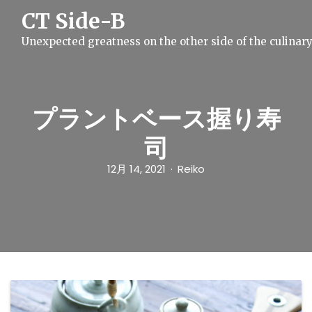
S
CT Side-B
k
i
Unexpected greatness on the other side of the culinar
p
t
o
c
o
n
プラントベース握り寿
t
e
司
n
t
12月 14, 2021
Reiko