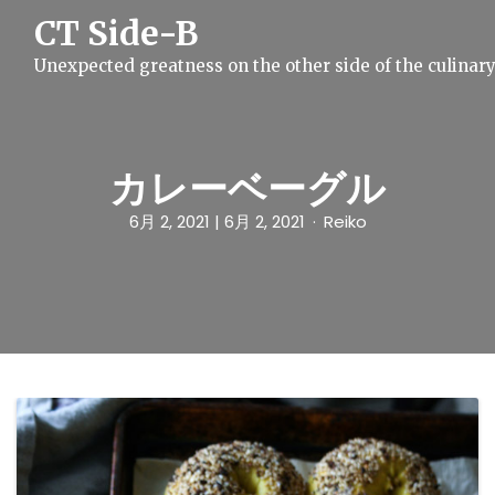
S
CT Side-B
k
i
Unexpected greatness on the other side of the culinar
p
t
o
c
o
n
カレーベーグル
t
e
6月 2, 2021
| 6月 2, 2021
Reiko
n
t