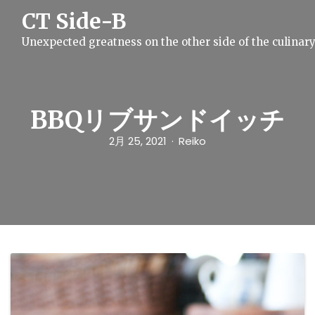
S
CT Side-B
k
i
Unexpected greatness on the other side of the culinar
p
t
o
c
o
n
BBQリブサンドイッチ
t
e
2月 25, 2021
Reiko
n
t