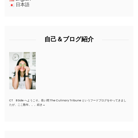
日本語
自己＆ブログ紹介
CT B Side へようこそ。長い間 The Culinary Tribune というフードブログをやってきまし
たが、ここ数年。。。
続き→