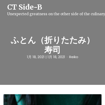
S
CT Side-B
k
i
Unexpected greatness on the other side of the culinar
p
t
o
c
o
n
ふとん（折りたたみ）
t
e
寿司
n
t
1月 18, 2021
| 1月 18, 2021
Reiko