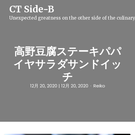
S
CT Side-B
k
i
Unexpected greatness on the other side of the culinar
p
t
o
c
o
n
高野豆腐ステーキパパ
t
e
イヤサラダサンドイッ
n
t
チ
12月 20, 2020
| 12月 20, 2020
Reiko