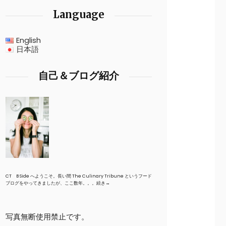
Language
English
日本語
自己＆ブログ紹介
CT B Side へようこそ。長い間 The Culinary Tribune というフード
ブログをやってきましたが、ここ数年。。。
続き→
写真無断使用禁止です。