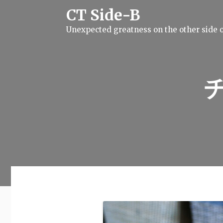
S
CT Side-B
k
i
Unexpected greatness on the other side o
p
t
o
c
o
n
t
e
n
t