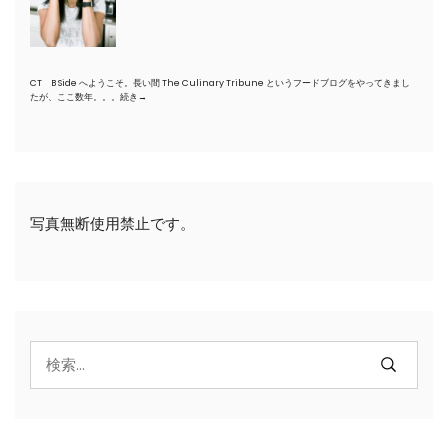
CT B Side へようこそ。長い間 The Culinary Tribune というフードブログをやってきまし
たが、ここ数年。。。
続き→
写真無断使用禁止です。