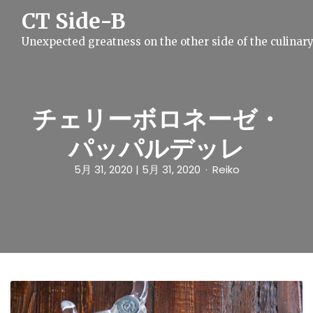
S
CT Side-B
k
i
Unexpected greatness on the other side of the culinar
p
t
o
c
o
n
チェリーボロネーゼ・
t
e
パッパルデッレ
n
t
5月 31, 2020
| 5月 31, 2020
Reiko