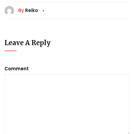
By
Reiko
Leave A Reply
Comment